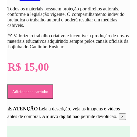
Todos os materiais possuem proteção por direitos autorais,
conforme a legislação vigente. O compartilhamento indevido
prejudica o trabalho autoral e poderá resultar em medidas
cabíveis.
💛 Valorize o trabalho criativo e incentive a produção de novos
materiais educativos adquirindo sempre pelos canais oficiais da
Lojinha do Cantinho Ensinar
.
R$
15,00
34
Adicionar ao carrinho
Planos
Diários
para
AEE
⚠️ ATENÇÃO
Leia a descrição, veja as imagens e vídeos
-
antes de comprar. Arquivo digital não permite devolução.
×
Sala
de
Recursos
quantidade