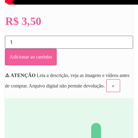
R$
3,50
Atividade
Dia
da
Mulher
Adicionar ao carrinho
Mãozinhas
quantidade
⚠️ ATENÇÃO
Leia a descrição, veja as imagens e vídeos antes
×
de comprar. Arquivo digital não permite devolução.