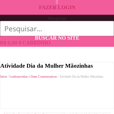
FAZER LOGIN
Pesquisar
BUSCAR NO SITE
R$
0,00
0
CARRINHO
Atividade Dia da Mulher Mãozinhas
Início
/
Lembrancinhas e Datas Comemorativas
/ Atividade Dia da Mulher Mãozinhas