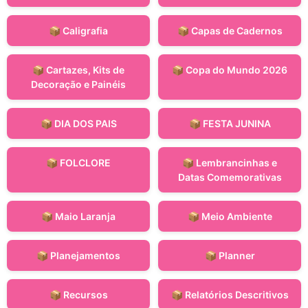
📦 Caligrafia
📦 Capas de Cadernos
📦 Cartazes, Kits de
📦 Copa do Mundo 2026
Decoração e Painéis
📦 DIA DOS PAIS
📦 FESTA JUNINA
📦 FOLCLORE
📦 Lembrancinhas e
Datas Comemorativas
📦 Maio Laranja
📦 Meio Ambiente
📦 Planejamentos
📦 Planner
📦 Recursos
📦 Relatórios Descritivos