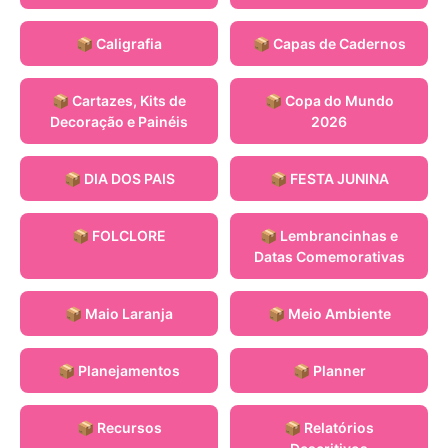
📦 Caligrafia
📦 Capas de Cadernos
📦 Cartazes, Kits de
📦 Copa do Mundo
Decoração e Painéis
2026
📦 DIA DOS PAIS
📦 FESTA JUNINA
📦 FOLCLORE
📦 Lembrancinhas e
Datas Comemorativas
📦 Maio Laranja
📦 Meio Ambiente
📦 Planejamentos
📦 Planner
📦 Recursos
📦 Relatórios