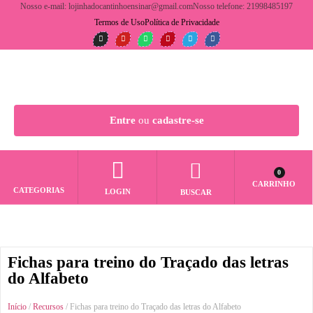
Nosso e-mail: lojinhadocantinhoensinar@gmail.com
Nosso telefone: 21998485197
Termos de Uso
Política de Privacidade
Entre
ou
cadastre-se
0
CARRINHO
CATEGORIAS
LOGIN
BUSCAR
Fichas para treino do Traçado das letras
do Alfabeto
Início
/
Recursos
/ Fichas para treino do Traçado das letras do Alfabeto