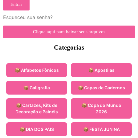
Entrar
Esqueceu sua senha?
Clique aqui para baixar seus arquivos
Categorias
📦 Alfabetos Fônicos
📦 Apostilas
📦 Caligrafia
📦 Capas de Cadernos
📦 Cartazes, Kits de
📦 Copa do Mundo
Decoração e Painéis
2026
📦 DIA DOS PAIS
📦 FESTA JUNINA