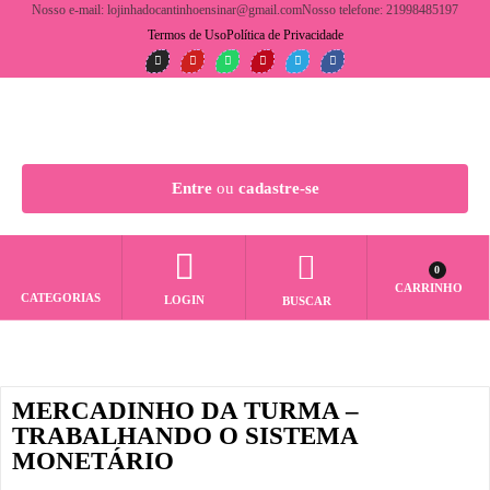
Nosso e-mail: lojinhadocantinhoensinar@gmail.com
Nosso telefone: 21998485197
Termos de Uso
Política de Privacidade
Entre
ou
cadastre-se
0
CARRINHO
CATEGORIAS
LOGIN
BUSCAR
MERCADINHO DA TURMA –
TRABALHANDO O SISTEMA
MONETÁRIO