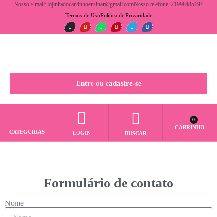
Nosso e-mail: lojinhadocantinhoensinar@gmail.com
Nosso telefone: 21998485197
Termos de Uso
Política de Privacidade
Entre
ou
cadastre-se
0
CARRINHO
CATEGORIAS
LOGIN
BUSCAR
Formulário de contato
Nome