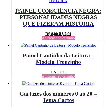
PAINEL CONSCIÊNCIA NEGRA:
PERSONALIDADES NEGRAS
QUE FIZERAM HISTÓRIA
O
O
R$
8,00
R$
7,00
preço
preço
Adicionar ao carrinho
original
atual
era:
é:
R$ 8,00.
R$ 7,00.
Painel Cantinho da Leitura –
Modelo Trenzinho
R$
10,00
Adicionar ao carrinho
Cartazes dos números 0 ao 20 –
Tema Cactos