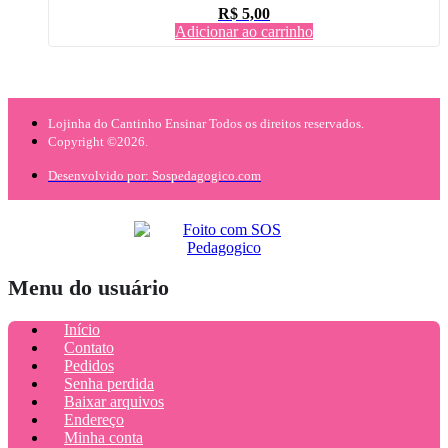
R$
5,00
Adicionar ao carrinho
Lojinha do Cantinho Ensinar Todos os direitos reservados.
Copyright ©2026.
Desenvolvido por: Sospedagogico.com
Menu do usuário
Início
Contato
Pedidos
Senha perdida
Baixar arquivos
Endereço
Minha conta