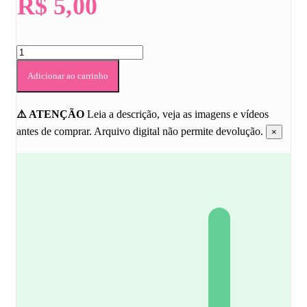
R$
5,00
Alfabeto
de
Parede
Adicionar ao carrinho
-
Tema
Cactos
⚠️ ATENÇÃO
Leia a descrição, veja as imagens e vídeos
quantidade
antes de comprar. Arquivo digital não permite devolução.
×