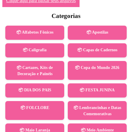
Clique aqui para baixar seus arquivos
Categorias
📦 Alfabetos Fônicos
📦 Apostilas
📦 Caligrafia
📦 Capas de Cadernos
📦 Cartazes, Kits de
📦 Copa do Mundo 2026
Decoração e Painéis
📦 DIA DOS PAIS
📦 FESTA JUNINA
📦 FOLCLORE
📦 Lembrancinhas e Datas
Comemorativas
📦 Maio Laranja
📦 Meio Ambiente