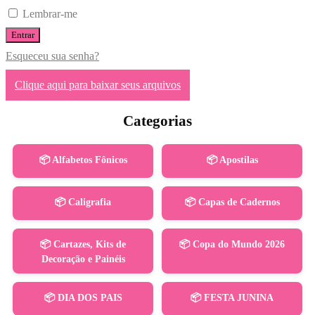
Lembrar-me
Entrar
Esqueceu sua senha?
Clique aqui para baixar seus arquivos
Categorias
📦 Alfabetos Fônicos
📦 Apostilas
📦 Caligrafia
📦 Capas de Cadernos
📦 Cartazes, Kits de
📦 Copa do Mundo 2026
Decoração e Painéis
📦 DIA DOS PAIS
📦 FESTA JUNINA