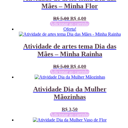
Mães – Minha Flor
O
O
R$
5,00
R$
4,00
preço
preço
Adicionar ao carrinho
Oferta!
original
atual
era:
é:
R$ 5,00.
R$ 4,00.
Atividade de artes tema Dia das
Mães – Minha Rainha
O
O
R$
5,00
R$
4,00
preço
preço
Adicionar ao carrinho
original
atual
era:
é:
Atividade Dia da Mulher
R$ 5,00.
R$ 4,00.
Mãozinhas
R$
3,50
Adicionar ao carrinho