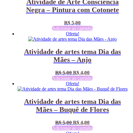
Atividade de Arte Consciência
Negra – Pintura com Cotonete
R$
5,00
Adicionar ao carrinho
Oferta!
Atividade de artes tema Dia das
Mães – Anjo
O
O
R$
5,00
R$
4,00
preço
preço
Adicionar ao carrinho
Oferta!
original
atual
era:
é:
R$ 5,00.
R$ 4,00.
Atividade de artes tema Dia das
Mães – Buquê de Flores
O
O
R$
5,00
R$
4,00
preço
preço
Adicionar ao carrinho