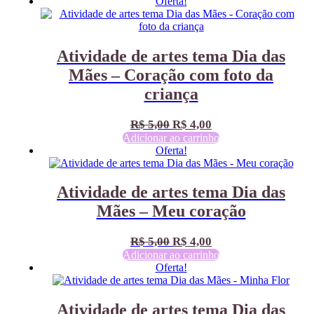
Oferta!
original
atual
era:
é:
R$ 5,00.
R$ 4,00.
Atividade de artes tema Dia das
Mães – Coração com foto da
criança
O
O
R$
5,00
R$
4,00
preço
preço
Adicionar ao carrinho
Oferta!
original
atual
era:
é:
R$ 5,00.
R$ 4,00.
Atividade de artes tema Dia das
Mães – Meu coração
O
O
R$
5,00
R$
4,00
preço
preço
Adicionar ao carrinho
Oferta!
original
atual
era:
é:
R$ 5,00.
R$ 4,00.
Atividade de artes tema Dia das