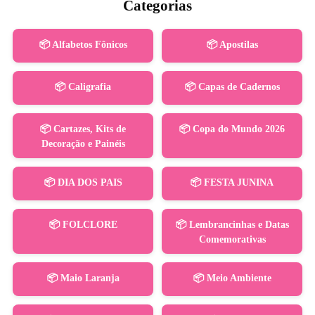
Categorias
📦 Alfabetos Fônicos
📦 Apostilas
📦 Caligrafia
📦 Capas de Cadernos
📦 Cartazes, Kits de
📦 Copa do Mundo 2026
Decoração e Painéis
📦 DIA DOS PAIS
📦 FESTA JUNINA
📦 FOLCLORE
📦 Lembrancinhas e Datas
Comemorativas
📦 Maio Laranja
📦 Meio Ambiente