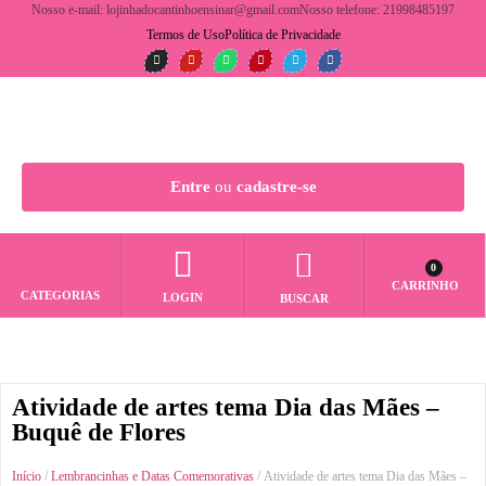
Nosso e-mail: lojinhadocantinhoensinar@gmail.com
Nosso telefone: 21998485197
Termos de Uso
Política de Privacidade
Entre
ou
cadastre-se
0
CARRINHO
CATEGORIAS
LOGIN
BUSCAR
Atividade de artes tema Dia das Mães –
Buquê de Flores
Início
/
Lembrancinhas e Datas Comemorativas
/ Atividade de artes tema Dia das Mães –