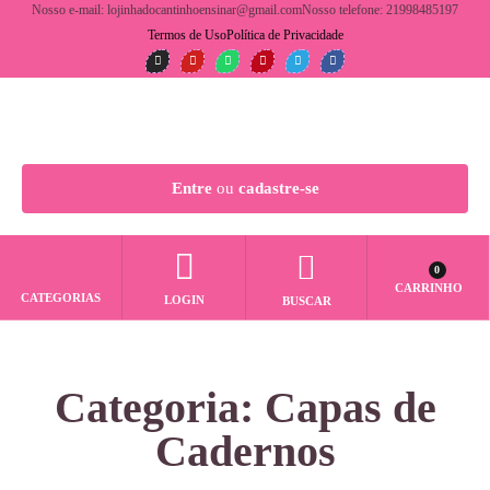
Nosso e-mail: lojinhadocantinhoensinar@gmail.com
Nosso telefone: 21998485197
Termos de Uso
Política de Privacidade
Entre
ou
cadastre-se
0
CARRINHO
CATEGORIAS
LOGIN
BUSCAR
Categoria: Capas de
Cadernos