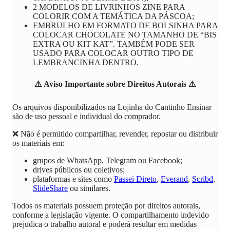
2 MODELOS DE LIVRINHOS ZINE PARA
COLORIR COM A TEMÁTICA DA PÁSCOA;
EMBRULHO EM FORMATO DE BOLSINHA PARA
COLOCAR CHOCOLATE NO TAMANHO DE “BIS
EXTRA OU KIT KAT”. TAMBÉM PODE SER
USADO PARA COLOCAR OUTRO TIPO DE
LEMBRANCINHA DENTRO.
⚠️
Aviso Importante sobre Direitos Autorais
⚠️
Os arquivos disponibilizados na
Lojinha do Cantinho Ensinar
são de uso pessoal e individual do comprador.
❌ Não é permitido compartilhar, revender, repostar ou distribuir
os materiais em:
grupos de WhatsApp, Telegram ou Facebook;
drives públicos ou coletivos;
plataformas e sites como
Passei Direto
,
Everand
,
Scribd
,
SlideShare
ou similares.
Todos os materiais possuem proteção por direitos autorais,
conforme a legislação vigente. O compartilhamento indevido
prejudica o trabalho autoral e poderá resultar em medidas