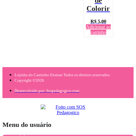
de
Colorir
R$
5,00
Adicionar ao
carrinho
Lojinha do Cantinho Ensinar Todos os direitos reservados.
Copyright ©2026.
Desenvolvido por: Sospedagogico.com
Menu do usuário