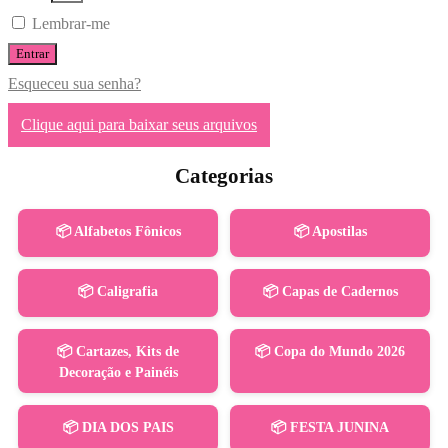
Lembrar-me
Entrar
Esqueceu sua senha?
Clique aqui para baixar seus arquivos
Categorias
📦 Alfabetos Fônicos
📦 Apostilas
📦 Caligrafia
📦 Capas de Cadernos
📦 Cartazes, Kits de
📦 Copa do Mundo 2026
Decoração e Painéis
📦 DIA DOS PAIS
📦 FESTA JUNINA