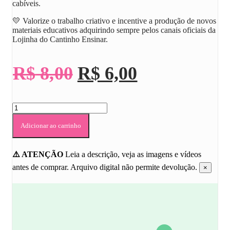
cabíveis.
💛 Valorize o trabalho criativo e incentive a produção de novos
materiais educativos adquirindo sempre pelos canais oficiais da
Lojinha do Cantinho Ensinar
.
O
O
R$
8,00
R$
6,00
preço
preço
KIT
original
atual
PÁSCOA:
MOLDURA
Adicionar ao carrinho
era:
é:
PARA
FOTOS,
EMBRULHO
R$ 8,00.
R$ 6,00.
⚠️ ATENÇÃO
Leia a descrição, veja as imagens e vídeos
PARA
antes de comprar. Arquivo digital não permite devolução.
×
CHOCOLATE
E
LIVRINHOS
PARA
COLORIR
quantidade