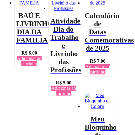
BAÚ E
Calendário
Atividade
LIVRINHO
de
Dia do
DIA DA
Datas
Trabalho
FAMILIA
Comemorativas
e
de 2025
Livrinho
R$
6,00
Adicionar ao
das
R$
7,00
carrinho
Adicionar ao
Profissões
carrinho
R$
5,00
Adicionar ao
carrinho
Meu
Bloquinho