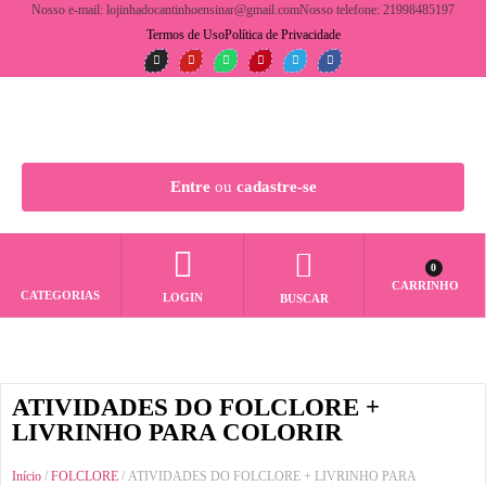
Nosso e-mail: lojinhadocantinhoensinar@gmail.com
Nosso telefone: 21998485197
Termos de Uso
Política de Privacidade
Entre
ou
cadastre-se
0
CARRINHO
CATEGORIAS
LOGIN
BUSCAR
ATIVIDADES DO FOLCLORE +
LIVRINHO PARA COLORIR
Início
/
FOLCLORE
/ ATIVIDADES DO FOLCLORE + LIVRINHO PARA