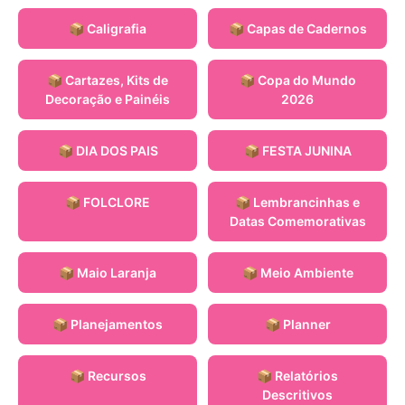
📦 Caligrafia
📦 Capas de Cadernos
📦 Cartazes, Kits de
📦 Copa do Mundo
Decoração e Painéis
2026
📦 DIA DOS PAIS
📦 FESTA JUNINA
📦 FOLCLORE
📦 Lembrancinhas e
Datas Comemorativas
📦 Maio Laranja
📦 Meio Ambiente
📦 Planejamentos
📦 Planner
📦 Recursos
📦 Relatórios
Descritivos