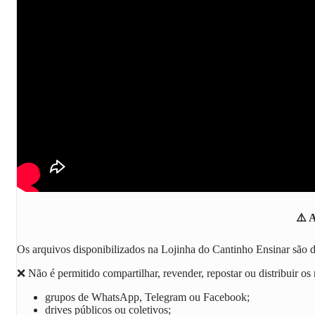
⚠️
A
Os arquivos disponibilizados na
Lojinha do Cantinho Ensinar
são d
❌ Não é permitido compartilhar, revender, repostar ou distribuir os 
grupos de WhatsApp, Telegram ou Facebook;
drives públicos ou coletivos;