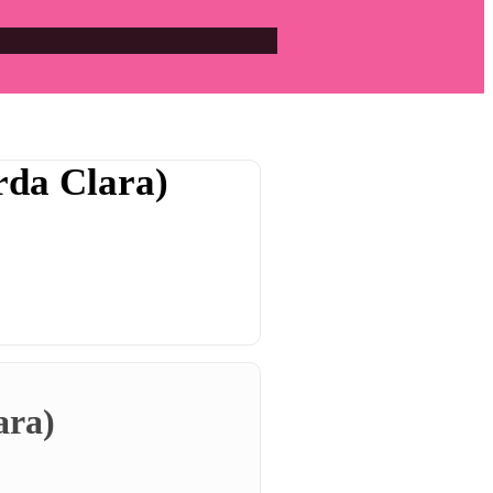
rda Clara)
ara)