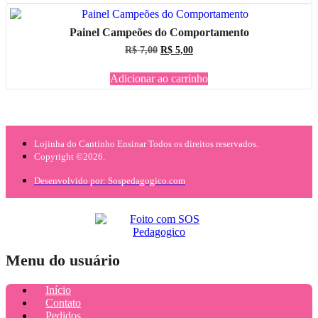
Painel Campeões do Comportamento
O
O
R$
7,00
R$
5,00
preço
preço
original
atual
Adicionar ao carrinho
era:
é:
R$ 7,00.
R$ 5,00.
Lojinha do Cantinho Ensinar Todos os direitos reservados.
Copyright ©2026.
Desenvolvido por: Sospedagogico.com
Menu do usuário
Início
Contato
Pedidos