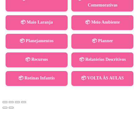
Comemorativas
📦 Maio Laranja
📦 Meio Ambiente
📦 Planejamentos
📦 Planner
📦 Recursos
📦 Relatórios Descritivos
📦 Rotinas Infantis
📦 VOLTA ÀS AULAS