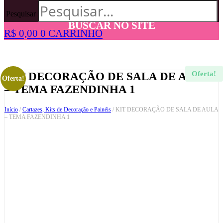
Pesquisar
BUSCAR NO SITE
R$
0,00
0
CARRINHO
Oferta!
KIT DECORAÇÃO DE SALA DE AULA
Oferta!
– TEMA FAZENDINHA 1
Início
/
Cartazes, Kits de Decoração e Painéis
/ KIT DECORAÇÃO DE SALA DE AULA
– TEMA FAZENDINHA 1