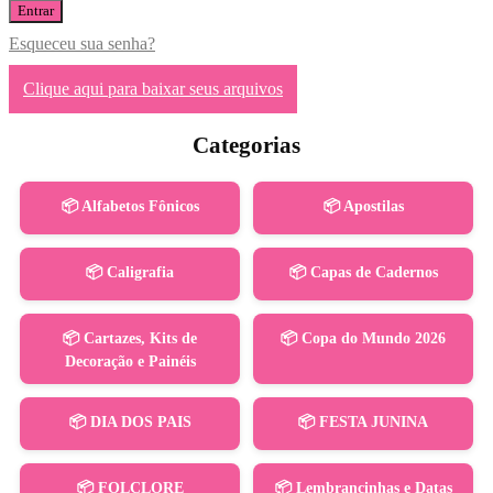
Entrar
Esqueceu sua senha?
Clique aqui para baixar seus arquivos
Categorias
📦 Alfabetos Fônicos
📦 Apostilas
📦 Caligrafia
📦 Capas de Cadernos
📦 Cartazes, Kits de
📦 Copa do Mundo 2026
Decoração e Painéis
📦 DIA DOS PAIS
📦 FESTA JUNINA
📦 FOLCLORE
📦 Lembrancinhas e Datas