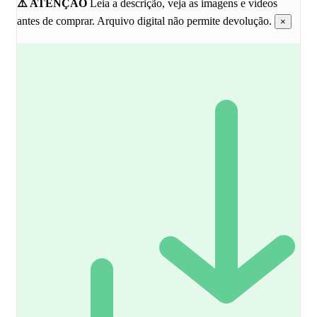
⚠️ ATENÇÃO
Leia a descrição, veja as imagens e vídeos
AULA
R$ 20,00.
R$ 15,00.
–
antes de comprar. Arquivo digital não permite devolução.
×
TEMA
FAZENDINHA
1
quantidade