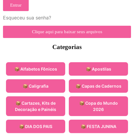
Entrar
Esqueceu sua senha?
Clique aqui para baixar seus arquivos
Categorias
📦 Alfabetos Fônicos
📦 Apostilas
📦 Caligrafia
📦 Capas de Cadernos
📦 Cartazes, Kits de
📦 Copa do Mundo
Decoração e Painéis
2026
📦 DIA DOS PAIS
📦 FESTA JUNINA