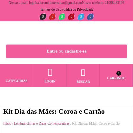
Nosso e-mail: lojinhadocantinhoensinar@gmail.com
Nosso telefone: 21998485197
Termos de Uso
Política de Privacidade
Entre
ou
cadastre-se
0
CARRINHO
CATEGORIAS
LOGIN
BUSCAR
Kit Dia das Mães: Coroa e Cartão
Início
/
Lembrancinhas e Datas Comemorativas
/ Kit Dia das Mães: Coroa e Cartão