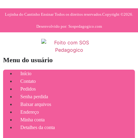
Lojinha do Cantinho Ensinar Todos os direitos reservados.
Copyright ©2026.
Desenvolvido por: Sospedagogico.com
Menu do usuário
Início
Contato
Pedidos
Senha perdida
Baixar arquivos
Endereço
Minha conta
Detalhes da conta