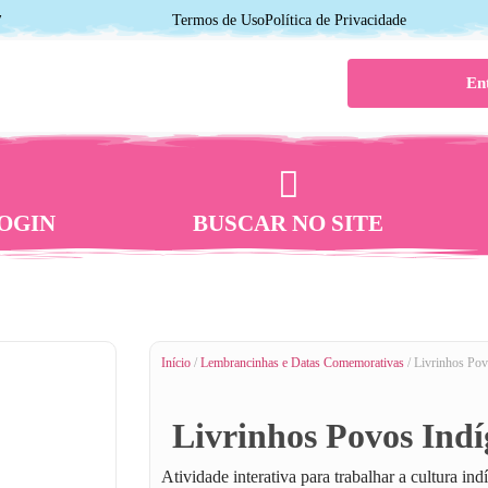
7
Termos de Uso
Política de Privacidade
En
OGIN
BUSCAR NO SITE
Início
/
Lembrancinhas e Datas Comemorativas
/ Livrinhos Pov
Livrinhos Povos Indí
Atividade interativa para trabalhar a cultura i