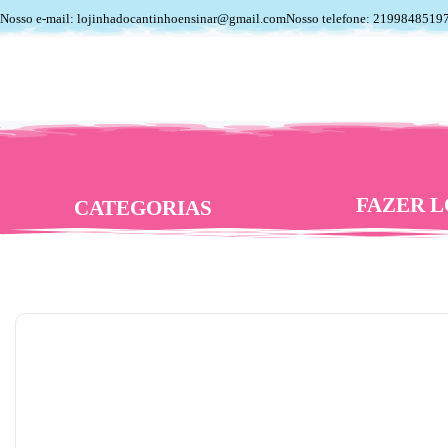
Nosso e-mail: lojinhadocantinhoensinar@gmail.com
Nosso telefone: 2199848519
FAZER L
CATEGORIAS