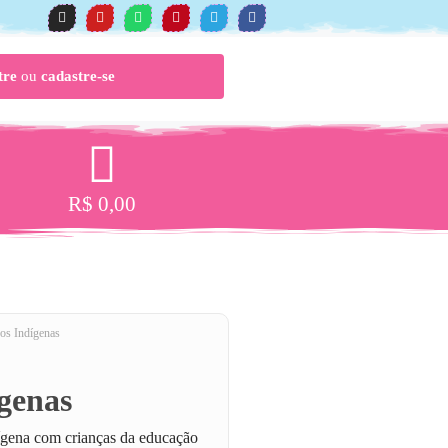
tre
ou
cadastre-se
R$
0,00
os Indígenas
genas
ndígena com crianças da educação