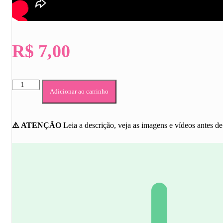
R$
7,00
PAINEL
Adicionar ao carrinho
GÊNEROS
TEXTUAIS
quantidade
⚠️ ATENÇÃO
Leia a descrição, veja as imagens e vídeos antes d