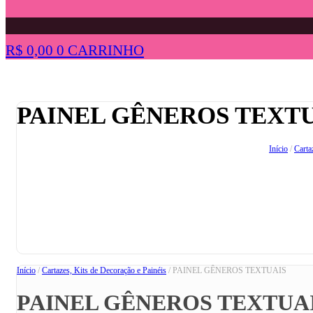
R$
0,00
0
CARRINHO
PAINEL GÊNEROS TEXT
Início
/
Carta
Início
/
Cartazes, Kits de Decoração e Painéis
/ PAINEL GÊNEROS TEXTUAIS
PAINEL GÊNEROS TEXTUA