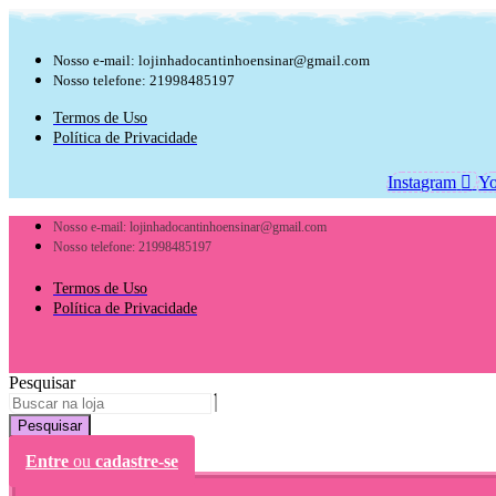
Ir
para
o
Nosso e-mail: lojinhadocantinhoensinar@gmail.com
conteúdo
Nosso telefone: 21998485197
Termos de Uso
Política de Privacidade
Instagram
Yo
Nosso e-mail: lojinhadocantinhoensinar@gmail.com
Nosso telefone: 21998485197
Termos de Uso
Política de Privacidade
Pesquisar
Pesquisar
Entre
ou
cadastre-se