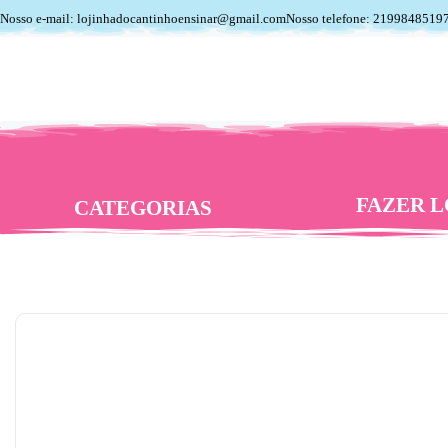
Nosso e-mail: lojinhadocantinhoensinar@gmail.com
Nosso telefone: 2199848519
FAZER L
CATEGORIAS