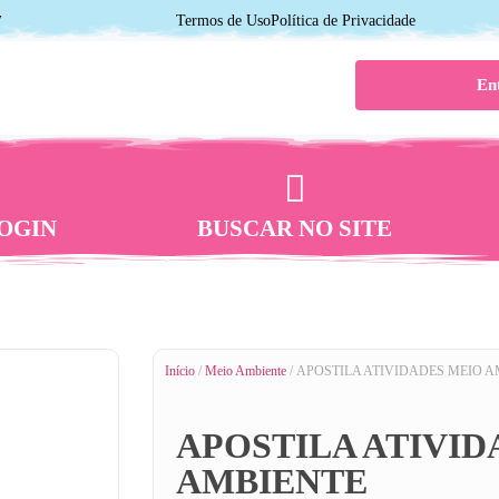
7
Termos de Uso
Política de Privacidade
En
OGIN
BUSCAR NO SITE
Início
/
Meio Ambiente
/ APOSTILA ATIVIDADES MEIO 
APOSTILA ATIVID
AMBIENTE