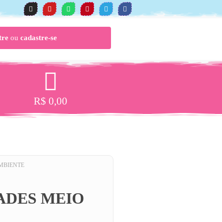
tre
ou
cadastre-se
R$
0,00
AMBIENTE
ADES MEIO