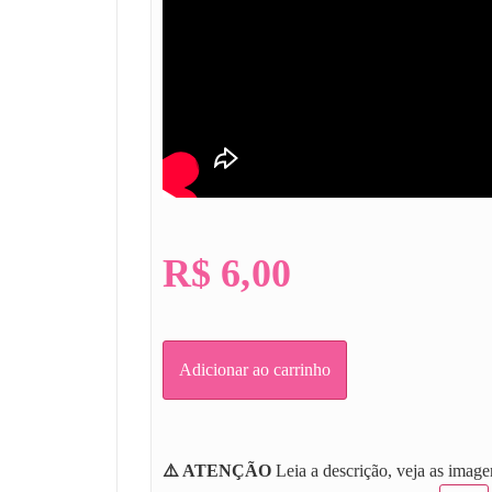
R$
6,00
Adicionar ao carrinho
⚠️ ATENÇÃO
Leia a descrição, veja as image