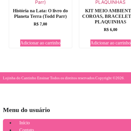
História na Lata: O livro do
KIT MEIO AMBIENT
Planeta Terra (Todd Parr)
COROAS, BRACELET
PLAQUINHAS
R$
7,00
R$
6,00
Adicionar ao carrinho
Adicionar ao carrinho
Lojinha do Cantinho Ensinar Todos os direitos reservados.
Copyright ©2026.
Menu do usuário
Início
Contato