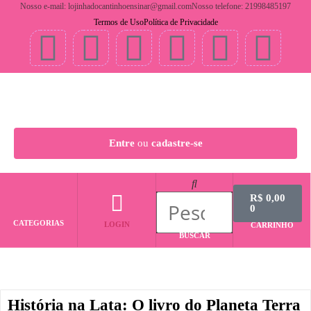
Nosso e-mail: lojinhadocantinhoensinar@gmail.com
Nosso telefone: 21998485197
Termos de Uso
Política de Privacidade
Entre
ou
cadastre-se
R$
0,00
0
CATEGORIAS
LOGIN
CARRINHO
BUSCAR
História na Lata: O livro do Planeta Terra