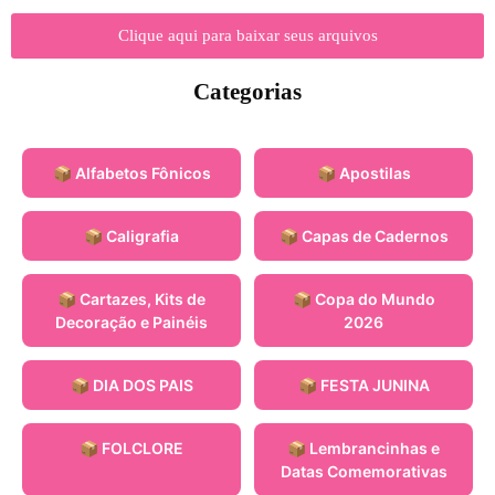
Clique aqui para baixar seus arquivos
Categorias
📦 Alfabetos Fônicos
📦 Apostilas
📦 Caligrafia
📦 Capas de Cadernos
📦 Cartazes, Kits de
📦 Copa do Mundo
Decoração e Painéis
2026
📦 DIA DOS PAIS
📦 FESTA JUNINA
📦 FOLCLORE
📦 Lembrancinhas e
Datas Comemorativas