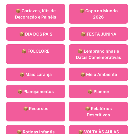
📦 Cartazes, Kits de
📦 Copa do Mundo
Decoração e Painéis
2026
📦 DIA DOS PAIS
📦 FESTA JUNINA
📦 FOLCLORE
📦 Lembrancinhas e
Datas Comemorativas
📦 Maio Laranja
📦 Meio Ambiente
📦 Planejamentos
📦 Planner
📦 Recursos
📦 Relatórios
Descritivos
📦 Rotinas Infantis
📦 VOLTA ÀS AULAS