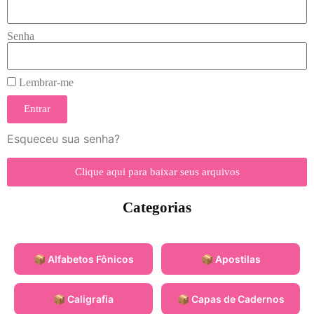
Senha
Lembrar-me
Entrar
Esqueceu sua senha?
Clique aqui para baixar seus arquivos
Categorias
📦 Alfabetos Fônicos
📦 Apostilas
📦 Caligrafia
📦 Capas de Cadernos