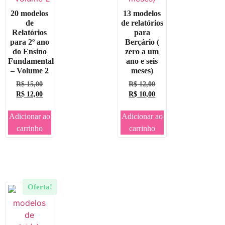
20 modelos
13 modelos
de
de relatórios
Relatórios
para
para 2º ano
Berçário (
do Ensino
zero a um
Fundamental
ano e seis
– Volume 2
meses)
R$
15,00
R$
12,00
R$
12,00
R$
10,00
Adicionar ao
Adicionar ao
carrinho
carrinho
Oferta!