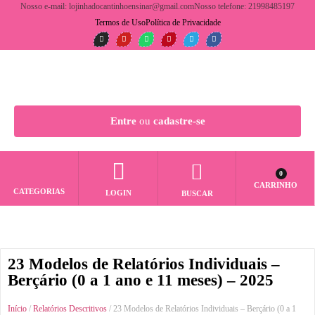
Nosso e-mail: lojinhadocantinhoensinar@gmail.com
Nosso telefone: 21998485197
Termos de Uso
Política de Privacidade
Entre
ou
cadastre-se
0
CARRINHO
CATEGORIAS
LOGIN
BUSCAR
23 Modelos de Relatórios Individuais –
Berçário (0 a 1 ano e 11 meses) – 2025
Início
/
Relatórios Descritivos
/ 23 Modelos de Relatórios Individuais – Berçário (0 a 1