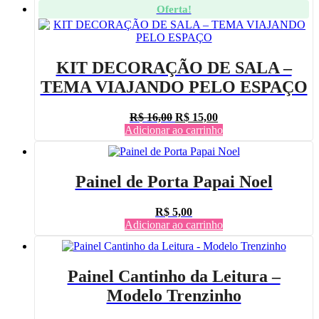
Oferta!
era:
é:
R$ 7,00.
R$ 6,00.
KIT DECORAÇÃO DE SALA –
TEMA VIAJANDO PELO ESPAÇO
O
O
R$
16,00
R$
15,00
preço
preço
Adicionar ao carrinho
original
atual
era:
é:
R$ 16,00.
R$ 15,00.
Painel de Porta Papai Noel
R$
5,00
Adicionar ao carrinho
Painel Cantinho da Leitura –
Modelo Trenzinho