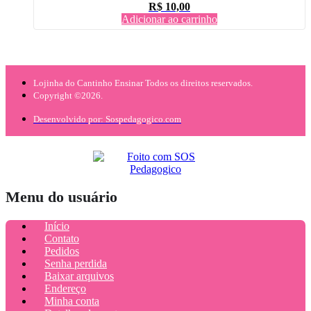
R$
10,00
Adicionar ao carrinho
Lojinha do Cantinho Ensinar Todos os direitos reservados.
Copyright ©2026.
Desenvolvido por: Sospedagogico.com
Menu do usuário
Início
Contato
Pedidos
Senha perdida
Baixar arquivos
Endereço
Minha conta