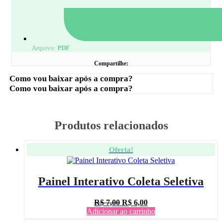
Arquivo:
PDF
Compartilhe:
Como vou baixar após a compra?
Como vou baixar após a compra?
Produtos relacionados
Oferta!
Painel Interativo Coleta Seletiva
O
O
R$
7,00
R$
6,00
preço
preço
Adicionar ao carrinho
original
atual