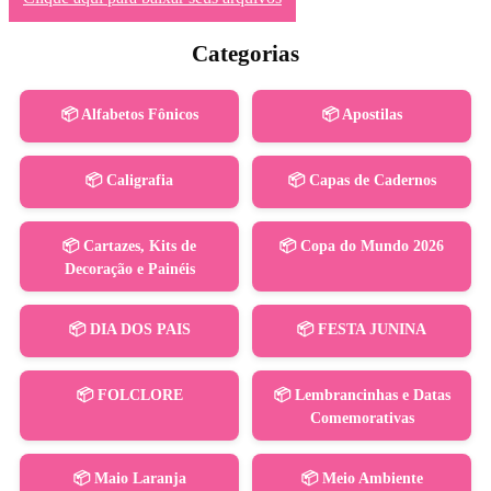
Categorias
📦 Alfabetos Fônicos
📦 Apostilas
📦 Caligrafia
📦 Capas de Cadernos
📦 Cartazes, Kits de
📦 Copa do Mundo 2026
Decoração e Painéis
📦 DIA DOS PAIS
📦 FESTA JUNINA
📦 FOLCLORE
📦 Lembrancinhas e Datas
Comemorativas
📦 Maio Laranja
📦 Meio Ambiente