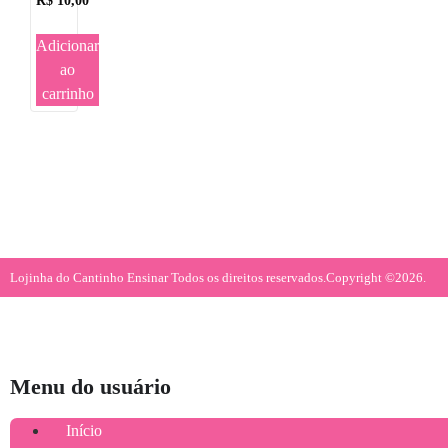
R$
10,00
Adicionar
ao
carrinho
Lojinha do Cantinho Ensinar Todos os direitos reservados.
Copyright ©2026.
Menu do usuário
Início