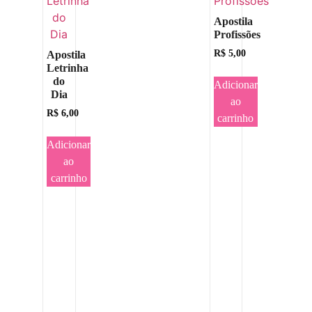
Apostila
Profissões
R$
5,00
Apostila
Letrinha
do
Adicionar
Dia
ao
R$
6,00
carrinho
Adicionar
ao
carrinho