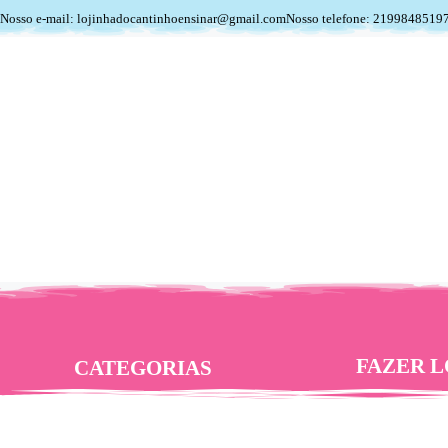
Nosso e-mail: lojinhadocantinhoensinar@gmail.com
Nosso telefone: 2199848519
FAZER L
CATEGORIAS