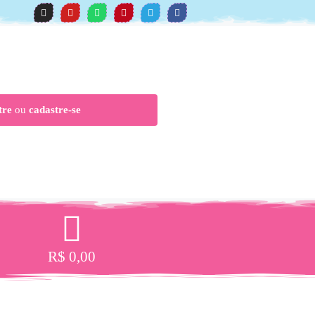
tre
ou
cadastre-se
R$
0,00