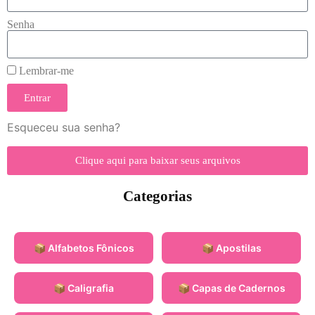
Senha
Lembrar-me
Entrar
Esqueceu sua senha?
Clique aqui para baixar seus arquivos
Categorias
📦 Alfabetos Fônicos
📦 Apostilas
📦 Caligrafia
📦 Capas de Cadernos