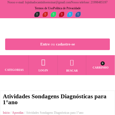
Nosso e-mail: lojinhadocantinhoensinar@gmail.com
Nosso telefone: 21998485197
Termos de Uso
Política de Privacidade
Entre
ou
cadastre-se
0
CARRINHO
CATEGORIAS
LOGIN
BUSCAR
Atividades Sondagens Diagnósticas para
1°ano
Início
/
Apostilas
/ Atividades Sondagens Diagnósticas para 1°ano