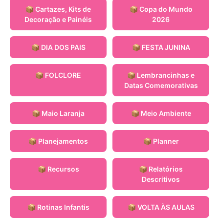
📦 Cartazes, Kits de
📦 Copa do Mundo
Decoração e Painéis
2026
📦 DIA DOS PAIS
📦 FESTA JUNINA
📦 FOLCLORE
📦 Lembrancinhas e
Datas Comemorativas
📦 Maio Laranja
📦 Meio Ambiente
📦 Planejamentos
📦 Planner
📦 Recursos
📦 Relatórios
Descritivos
📦 Rotinas Infantis
📦 VOLTA ÀS AULAS