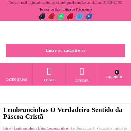
Nosso e-mail: lojinhadocantinhoensinar@gmail.com
Nosso telefone: 21998485197
Termos de Uso
Política de Privacidade
Entre
ou
cadastre-se
0
CARRINHO
CATEGORIAS
LOGIN
BUSCAR
Lembrancinhas O Verdadeiro Sentido da
Páscoa Cristã
Início
/
Lembrancinhas e Datas Comemorativas
/ Lembrancinhas O Verdadeiro Sentido da