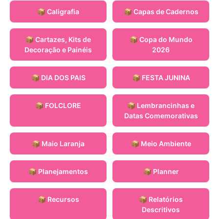
📦 Caligrafia
📦 Capas de Cadernos
📦 Cartazes, Kits de
📦 Copa do Mundo
Decoração e Painéis
2026
📦 DIA DOS PAIS
📦 FESTA JUNINA
📦 FOLCLORE
📦 Lembrancinhas e
Datas Comemorativas
📦 Maio Laranja
📦 Meio Ambiente
📦 Planejamentos
📦 Planner
📦 Recursos
📦 Relatórios
Descritivos