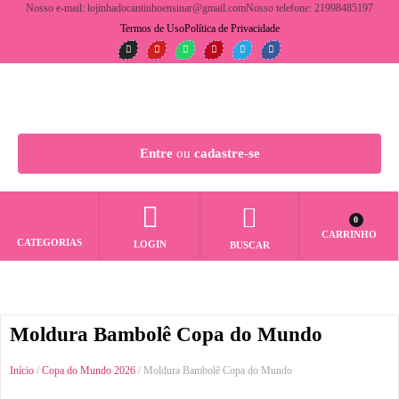
Nosso e-mail: lojinhadocantinhoensinar@gmail.com
Nosso telefone: 21998485197
Termos de Uso
Política de Privacidade
Entre
ou
cadastre-se
0
CARRINHO
CATEGORIAS
LOGIN
BUSCAR
Moldura Bambolê Copa do Mundo
Início
/
Copa do Mundo 2026
/ Moldura Bambolê Copa do Mundo