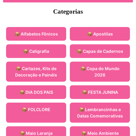
Categorias
📦 Alfabetos Fônicos
📦 Apostilas
📦 Caligrafia
📦 Capas de Cadernos
📦 Cartazes, Kits de
📦 Copa do Mundo
Decoração e Painéis
2026
📦 DIA DOS PAIS
📦 FESTA JUNINA
📦 FOLCLORE
📦 Lembrancinhas e
Datas Comemorativas
📦 Maio Laranja
📦 Meio Ambiente