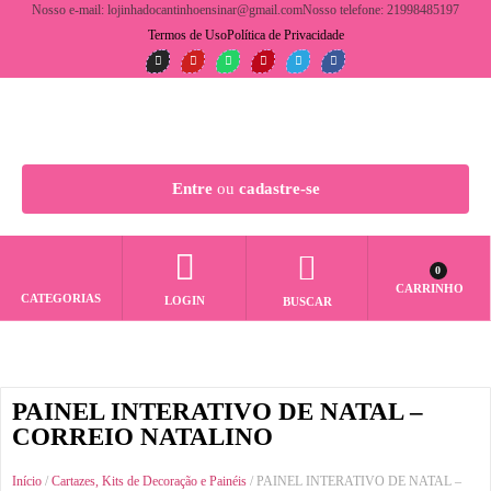
Nosso e-mail: lojinhadocantinhoensinar@gmail.com
Nosso telefone: 21998485197
Termos de Uso
Política de Privacidade
Entre
ou
cadastre-se
0
CARRINHO
CATEGORIAS
LOGIN
BUSCAR
PAINEL INTERATIVO DE NATAL –
CORREIO NATALINO
Início
/
Cartazes, Kits de Decoração e Painéis
/ PAINEL INTERATIVO DE NATAL –