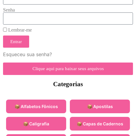
Senha
Lembrar-me
Entrar
Esqueceu sua senha?
Clique aqui para baixar seus arquivos
Categorias
📦 Alfabetos Fônicos
📦 Apostilas
📦 Caligrafia
📦 Capas de Cadernos