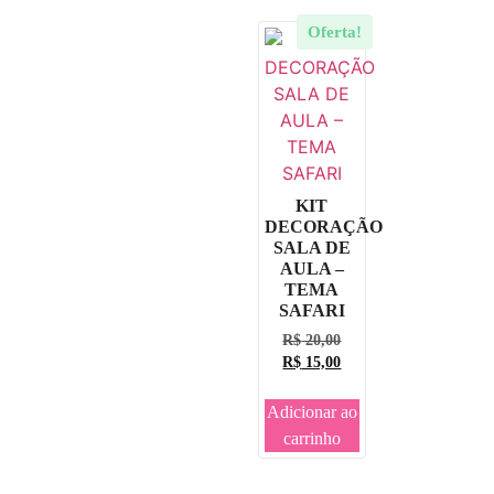
Oferta!
KIT
DECORAÇÃO
SALA DE
AULA –
TEMA
SAFARI
R$
20,00
R$
15,00
Adicionar ao
carrinho