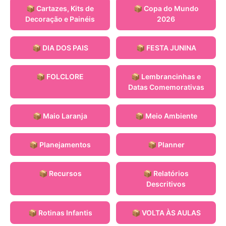
📦 Cartazes, Kits de
📦 Copa do Mundo
Decoração e Painéis
2026
📦 DIA DOS PAIS
📦 FESTA JUNINA
📦 FOLCLORE
📦 Lembrancinhas e
Datas Comemorativas
📦 Maio Laranja
📦 Meio Ambiente
📦 Planejamentos
📦 Planner
📦 Recursos
📦 Relatórios
Descritivos
📦 Rotinas Infantis
📦 VOLTA ÀS AULAS