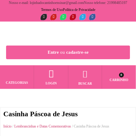
Nosso e-mail: lojinhadocantinhoensinar@gmail.com
Nosso telefone: 21998485197
Termos de Uso
Política de Privacidade
Entre
ou
cadastre-se
0
CARRINHO
CATEGORIAS
LOGIN
BUSCAR
Casinha Páscoa de Jesus
Início
/
Lembrancinhas e Datas Comemorativas
/ Casinha Páscoa de Jesus