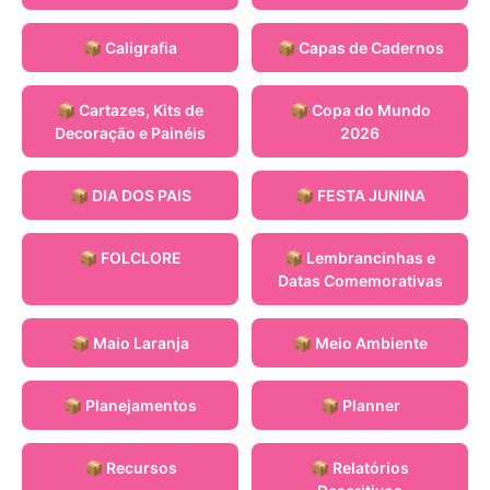
📦 Caligrafia
📦 Capas de Cadernos
📦 Cartazes, Kits de
📦 Copa do Mundo
Decoração e Painéis
2026
📦 DIA DOS PAIS
📦 FESTA JUNINA
📦 FOLCLORE
📦 Lembrancinhas e
Datas Comemorativas
📦 Maio Laranja
📦 Meio Ambiente
📦 Planejamentos
📦 Planner
📦 Recursos
📦 Relatórios