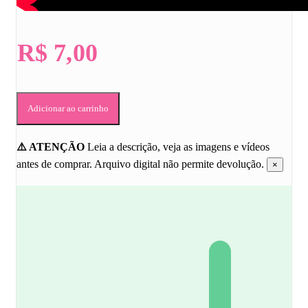
R$
7,00
Craques
Adicionar ao carrinho
da
Leitura
quantidade
⚠️ ATENÇÃO
Leia a descrição, veja as imagens e vídeos
antes de comprar. Arquivo digital não permite devolução.
×