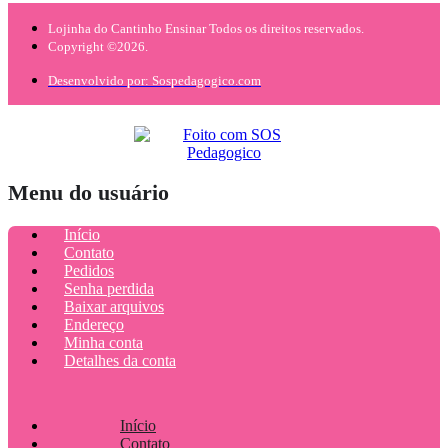
Lojinha do Cantinho Ensinar Todos os direitos reservados.
Copyright ©2026.
Desenvolvido por: Sospedagogico.com
Menu do usuário
Início
Contato
Pedidos
Senha perdida
Baixar arquivos
Endereço
Minha conta
Detalhes da conta
Início
Contato