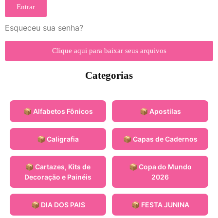
Entrar
Esqueceu sua senha?
Clique aqui para baixar seus arquivos
Categorias
📦 Alfabetos Fônicos
📦 Apostilas
📦 Caligrafia
📦 Capas de Cadernos
📦 Cartazes, Kits de
📦 Copa do Mundo
Decoração e Painéis
2026
📦 DIA DOS PAIS
📦 FESTA JUNINA