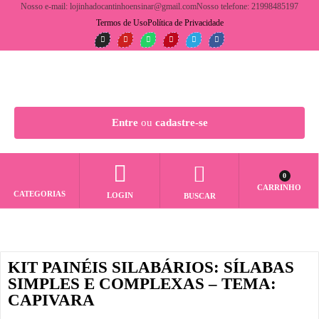
Nosso e-mail: lojinhadocantinhoensinar@gmail.com
Nosso telefone: 21998485197
Termos de Uso
Política de Privacidade
Entre
ou
cadastre-se
0
CARRINHO
CATEGORIAS
LOGIN
BUSCAR
KIT PAINÉIS SILABÁRIOS: SÍLABAS
SIMPLES E COMPLEXAS – TEMA:
CAPIVARA